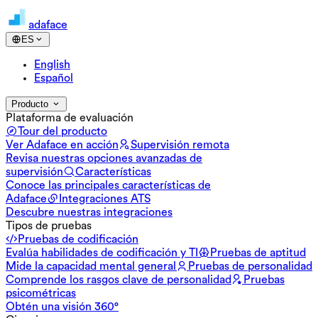
adaface
ES
English
Español
Producto
Plataforma de evaluación
Tour del producto
Ver Adaface en acción
Supervisión remota
Revisa nuestras opciones avanzadas de
supervisión
Características
Conoce las principales características de
Adaface
Integraciones ATS
Descubre nuestras integraciones
Tipos de pruebas
Pruebas de codificación
Evalúa habilidades de codificación y TI
Pruebas de aptitud
Mide la capacidad mental general
Pruebas de personalidad
Comprende los rasgos clave de personalidad
Pruebas
psicométricas
Obtén una visión 360°