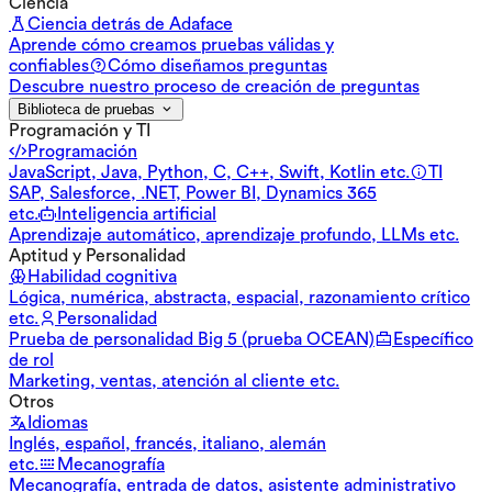
Ciencia
Ciencia detrás de Adaface
Aprende cómo creamos pruebas válidas y
confiables
Cómo diseñamos preguntas
Descubre nuestro proceso de creación de preguntas
Biblioteca de pruebas
Programación y TI
Programación
JavaScript, Java, Python, C, C++, Swift, Kotlin etc.
TI
SAP, Salesforce, .NET, Power BI, Dynamics 365
etc.
Inteligencia artificial
Aprendizaje automático, aprendizaje profundo, LLMs etc.
Aptitud y Personalidad
Habilidad cognitiva
Lógica, numérica, abstracta, espacial, razonamiento crítico
etc.
Personalidad
Prueba de personalidad Big 5 (prueba OCEAN)
Específico
de rol
Marketing, ventas, atención al cliente etc.
Otros
Idiomas
Inglés, español, francés, italiano, alemán
etc.
Mecanografía
Mecanografía, entrada de datos, asistente administrativo