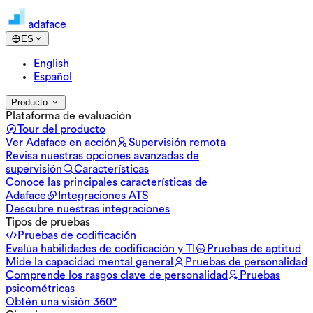
adaface
ES
English
Español
Producto
Plataforma de evaluación
Tour del producto
Ver Adaface en acción
Supervisión remota
Revisa nuestras opciones avanzadas de
supervisión
Características
Conoce las principales características de
Adaface
Integraciones ATS
Descubre nuestras integraciones
Tipos de pruebas
Pruebas de codificación
Evalúa habilidades de codificación y TI
Pruebas de aptitud
Mide la capacidad mental general
Pruebas de personalidad
Comprende los rasgos clave de personalidad
Pruebas
psicométricas
Obtén una visión 360°