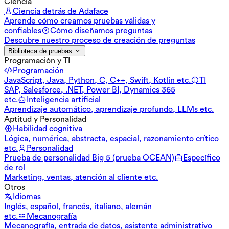
Ciencia
Ciencia detrás de Adaface
Aprende cómo creamos pruebas válidas y
confiables
Cómo diseñamos preguntas
Descubre nuestro proceso de creación de preguntas
Biblioteca de pruebas
Programación y TI
Programación
JavaScript, Java, Python, C, C++, Swift, Kotlin etc.
TI
SAP, Salesforce, .NET, Power BI, Dynamics 365
etc.
Inteligencia artificial
Aprendizaje automático, aprendizaje profundo, LLMs etc.
Aptitud y Personalidad
Habilidad cognitiva
Lógica, numérica, abstracta, espacial, razonamiento crítico
etc.
Personalidad
Prueba de personalidad Big 5 (prueba OCEAN)
Específico
de rol
Marketing, ventas, atención al cliente etc.
Otros
Idiomas
Inglés, español, francés, italiano, alemán
etc.
Mecanografía
Mecanografía, entrada de datos, asistente administrativo