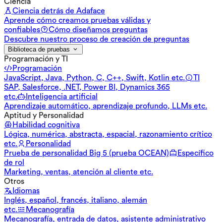
Ciencia
Ciencia detrás de Adaface
Aprende cómo creamos pruebas válidas y
confiables
Cómo diseñamos preguntas
Descubre nuestro proceso de creación de preguntas
Biblioteca de pruebas
Programación y TI
Programación
JavaScript, Java, Python, C, C++, Swift, Kotlin etc.
TI
SAP, Salesforce, .NET, Power BI, Dynamics 365
etc.
Inteligencia artificial
Aprendizaje automático, aprendizaje profundo, LLMs etc.
Aptitud y Personalidad
Habilidad cognitiva
Lógica, numérica, abstracta, espacial, razonamiento crítico
etc.
Personalidad
Prueba de personalidad Big 5 (prueba OCEAN)
Específico
de rol
Marketing, ventas, atención al cliente etc.
Otros
Idiomas
Inglés, español, francés, italiano, alemán
etc.
Mecanografía
Mecanografía, entrada de datos, asistente administrativo