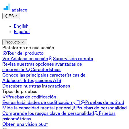
adaface
ES
English
Español
Producto
Plataforma de evaluación
Tour del producto
Ver Adaface en acción
Supervisión remota
Revisa nuestras opciones avanzadas de
supervisión
Características
Conoce las principales características de
Adaface
Integraciones ATS
Descubre nuestras integraciones
Tipos de pruebas
Pruebas de codificación
Evalúa habilidades de codificación y TI
Pruebas de aptitud
Mide la capacidad mental general
Pruebas de personalidad
Comprende los rasgos clave de personalidad
Pruebas
psicométricas
Obtén una visión 360°