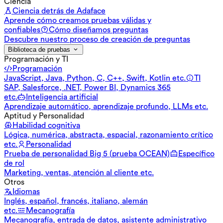
Ciencia
Ciencia detrás de Adaface
Aprende cómo creamos pruebas válidas y
confiables
Cómo diseñamos preguntas
Descubre nuestro proceso de creación de preguntas
Biblioteca de pruebas
Programación y TI
Programación
JavaScript, Java, Python, C, C++, Swift, Kotlin etc.
TI
SAP, Salesforce, .NET, Power BI, Dynamics 365
etc.
Inteligencia artificial
Aprendizaje automático, aprendizaje profundo, LLMs etc.
Aptitud y Personalidad
Habilidad cognitiva
Lógica, numérica, abstracta, espacial, razonamiento crítico
etc.
Personalidad
Prueba de personalidad Big 5 (prueba OCEAN)
Específico
de rol
Marketing, ventas, atención al cliente etc.
Otros
Idiomas
Inglés, español, francés, italiano, alemán
etc.
Mecanografía
Mecanografía, entrada de datos, asistente administrativo