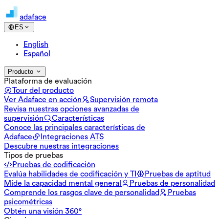
adaface
ES
English
Español
Producto
Plataforma de evaluación
Tour del producto
Ver Adaface en acción
Supervisión remota
Revisa nuestras opciones avanzadas de
supervisión
Características
Conoce las principales características de
Adaface
Integraciones ATS
Descubre nuestras integraciones
Tipos de pruebas
Pruebas de codificación
Evalúa habilidades de codificación y TI
Pruebas de aptitud
Mide la capacidad mental general
Pruebas de personalidad
Comprende los rasgos clave de personalidad
Pruebas
psicométricas
Obtén una visión 360°