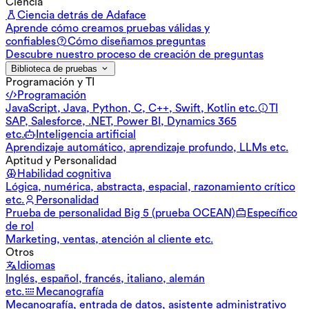
Ciencia
Ciencia detrás de Adaface
Aprende cómo creamos pruebas válidas y
confiables
Cómo diseñamos preguntas
Descubre nuestro proceso de creación de preguntas
Biblioteca de pruebas
Programación y TI
Programación
JavaScript, Java, Python, C, C++, Swift, Kotlin etc.
TI
SAP, Salesforce, .NET, Power BI, Dynamics 365
etc.
Inteligencia artificial
Aprendizaje automático, aprendizaje profundo, LLMs etc.
Aptitud y Personalidad
Habilidad cognitiva
Lógica, numérica, abstracta, espacial, razonamiento crítico
etc.
Personalidad
Prueba de personalidad Big 5 (prueba OCEAN)
Específico
de rol
Marketing, ventas, atención al cliente etc.
Otros
Idiomas
Inglés, español, francés, italiano, alemán
etc.
Mecanografía
Mecanografía, entrada de datos, asistente administrativo