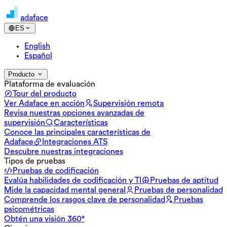
adaface
ES
English
Español
Producto
Plataforma de evaluación
Tour del producto
Ver Adaface en acción
Supervisión remota
Revisa nuestras opciones avanzadas de
supervisión
Características
Conoce las principales características de
Adaface
Integraciones ATS
Descubre nuestras integraciones
Tipos de pruebas
Pruebas de codificación
Evalúa habilidades de codificación y TI
Pruebas de aptitud
Mide la capacidad mental general
Pruebas de personalidad
Comprende los rasgos clave de personalidad
Pruebas
psicométricas
Obtén una visión 360°