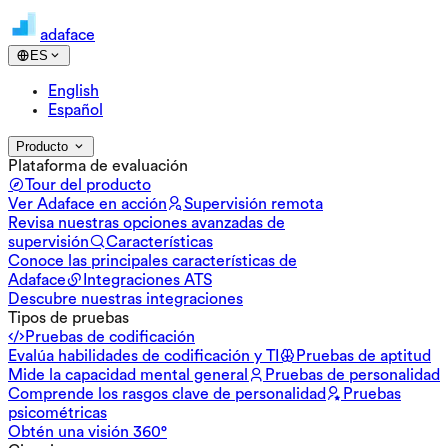
adaface
ES
English
Español
Producto
Plataforma de evaluación
Tour del producto
Ver Adaface en acción
Supervisión remota
Revisa nuestras opciones avanzadas de
supervisión
Características
Conoce las principales características de
Adaface
Integraciones ATS
Descubre nuestras integraciones
Tipos de pruebas
Pruebas de codificación
Evalúa habilidades de codificación y TI
Pruebas de aptitud
Mide la capacidad mental general
Pruebas de personalidad
Comprende los rasgos clave de personalidad
Pruebas
psicométricas
Obtén una visión 360°