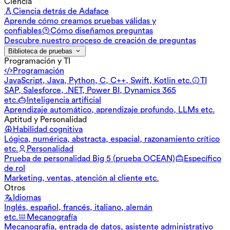
Ciencia
Ciencia detrás de Adaface
Aprende cómo creamos pruebas válidas y
confiables
Cómo diseñamos preguntas
Descubre nuestro proceso de creación de preguntas
Biblioteca de pruebas
Programación y TI
Programación
JavaScript, Java, Python, C, C++, Swift, Kotlin etc.
TI
SAP, Salesforce, .NET, Power BI, Dynamics 365
etc.
Inteligencia artificial
Aprendizaje automático, aprendizaje profundo, LLMs etc.
Aptitud y Personalidad
Habilidad cognitiva
Lógica, numérica, abstracta, espacial, razonamiento crítico
etc.
Personalidad
Prueba de personalidad Big 5 (prueba OCEAN)
Específico
de rol
Marketing, ventas, atención al cliente etc.
Otros
Idiomas
Inglés, español, francés, italiano, alemán
etc.
Mecanografía
Mecanografía, entrada de datos, asistente administrativo