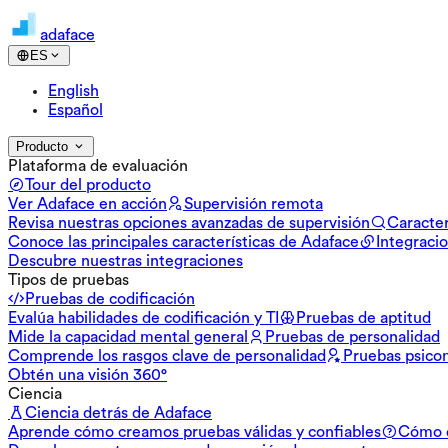
adaface
ES
English
Español
Producto
Plataforma de evaluación
Tour del producto
Ver Adaface en acción
Supervisión remota
Revisa nuestras opciones avanzadas de supervisión
Caracter
Conoce las principales características de Adaface
Integraci
Descubre nuestras integraciones
Tipos de pruebas
Pruebas de codificación
Evalúa habilidades de codificación y TI
Pruebas de aptitud
Mide la capacidad mental general
Pruebas de personalidad
Comprende los rasgos clave de personalidad
Pruebas psico
Obtén una visión 360°
Ciencia
Ciencia detrás de Adaface
Aprende cómo creamos pruebas válidas y confiables
Cómo d