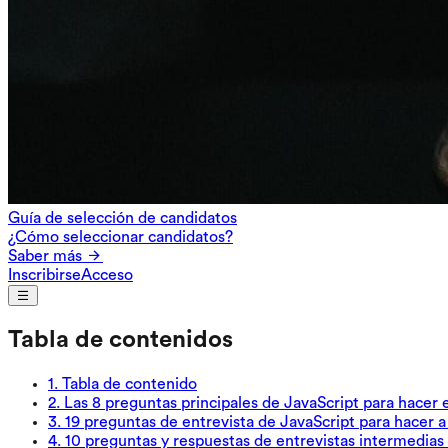
Guía de selección de candidatos
¿Cómo seleccionar candidatos?
Saber más
Inscribirse
Acceso
Tabla de contenidos
1
.
Tabla de contenido
2
.
Las 8 preguntas principales de JavaScript para hacer e
3
.
19 preguntas de entrevista de JavaScript para hacer a
4
.
10 preguntas y respuestas de entrevistas intermedias 