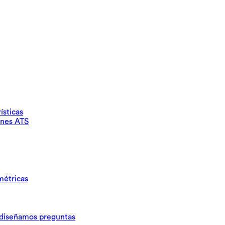
ísticas
ones ATS
métricas
iseñamos preguntas