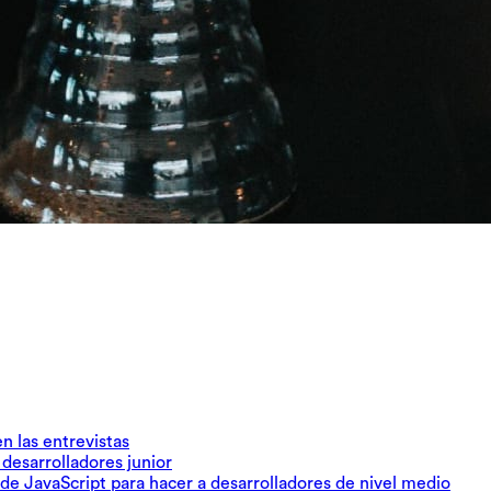
n las entrevistas
 desarrolladores junior
de JavaScript para hacer a desarrolladores de nivel medio