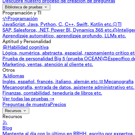
Descubre nuestro proceso de creación de preguntas
Biblioteca de pruebas
Programación y TI
Programación
JavaScript, Java, Python, C, C++, Swift, Kotlin etc.
TI
SAP, Salesforce, .NET, Power BI, Dynamics 365 etc.
Inteligen
Aprendizaje automático, aprendizaje profundo, LLMs etc.
Aptitud y Personalidad
Habilidad cognitiva
Lógica, numérica, abstracta, espacial, razonamiento crítico et
Prueba de personalidad Big 5 (prueba OCEAN)
Específico d
Marketing, ventas, atención al cliente etc.
Otros
Idiomas
Inglés, español, francés, italiano, alemán etc.
Mecanografía
Mecanografía, entrada de datos, asistente administrativo etc.
Finanzas, contabilidad, teneduría de libros etc.
Ver todas las pruebas →
Preguntas de muestra
Precios
Recursos
Recursos
Blog
Mantente al día con lo último en RRHH, escrito por expertos