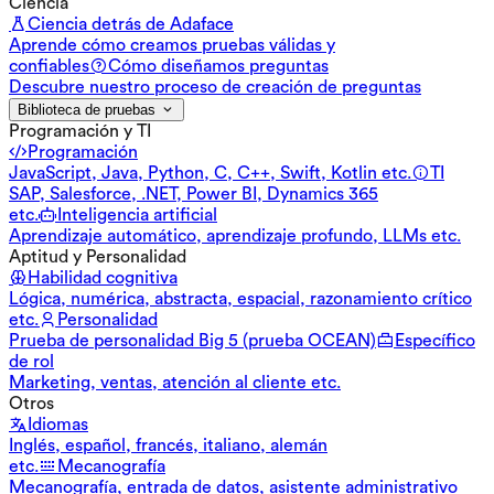
Ciencia
Ciencia detrás de Adaface
Aprende cómo creamos pruebas válidas y
confiables
Cómo diseñamos preguntas
Descubre nuestro proceso de creación de preguntas
Biblioteca de pruebas
Programación y TI
Programación
JavaScript, Java, Python, C, C++, Swift, Kotlin etc.
TI
SAP, Salesforce, .NET, Power BI, Dynamics 365
etc.
Inteligencia artificial
Aprendizaje automático, aprendizaje profundo, LLMs etc.
Aptitud y Personalidad
Habilidad cognitiva
Lógica, numérica, abstracta, espacial, razonamiento crítico
etc.
Personalidad
Prueba de personalidad Big 5 (prueba OCEAN)
Específico
de rol
Marketing, ventas, atención al cliente etc.
Otros
Idiomas
Inglés, español, francés, italiano, alemán
etc.
Mecanografía
Mecanografía, entrada de datos, asistente administrativo