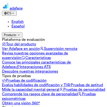
adaface
ES
English
Español
Producto
Plataforma de evaluación
Tour del producto
Ver Adaface en acción
Supervisión remota
Revisa nuestras opciones avanzadas de
supervisión
Características
Conoce las principales características de
Adaface
Integraciones ATS
Descubre nuestras integraciones
Tipos de pruebas
Pruebas de codificación
Evalúa habilidades de codificación y TI
Pruebas de aptitud
Mide la capacidad mental general
Pruebas de personalidad
Comprende los rasgos clave de personalidad
Pruebas
psicométricas
Obtén una visión 360°