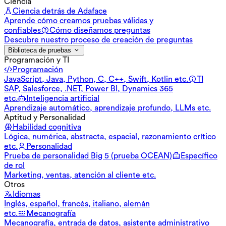
Ciencia
Ciencia detrás de Adaface
Aprende cómo creamos pruebas válidas y
confiables
Cómo diseñamos preguntas
Descubre nuestro proceso de creación de preguntas
Biblioteca de pruebas
Programación y TI
Programación
JavaScript, Java, Python, C, C++, Swift, Kotlin etc.
TI
SAP, Salesforce, .NET, Power BI, Dynamics 365
etc.
Inteligencia artificial
Aprendizaje automático, aprendizaje profundo, LLMs etc.
Aptitud y Personalidad
Habilidad cognitiva
Lógica, numérica, abstracta, espacial, razonamiento crítico
etc.
Personalidad
Prueba de personalidad Big 5 (prueba OCEAN)
Específico
de rol
Marketing, ventas, atención al cliente etc.
Otros
Idiomas
Inglés, español, francés, italiano, alemán
etc.
Mecanografía
Mecanografía, entrada de datos, asistente administrativo