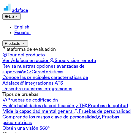
adaface
ES
English
Español
Producto
Plataforma de evaluación
Tour del producto
Ver Adaface en acción
Supervisión remota
Revisa nuestras opciones avanzadas de
supervisión
Características
Conoce las principales características de
Adaface
Integraciones ATS
Descubre nuestras integraciones
Tipos de pruebas
Pruebas de codificación
Evalúa habilidades de codificación y TI
Pruebas de aptitud
Mide la capacidad mental general
Pruebas de personalidad
Comprende los rasgos clave de personalidad
Pruebas
psicométricas
Obtén una visión 360°