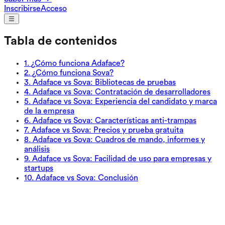
Inscribirse
Acceso
Tabla de contenidos
1
.
¿Cómo funciona Adaface?
2
.
¿Cómo funciona Sova?
3
.
Adaface vs Sova: Bibliotecas de pruebas
4
.
Adaface vs Sova: Contratación de desarrolladores
5
.
Adaface vs Sova: Experiencia del candidato y marca
de la empresa
6
.
Adaface vs Sova: Características anti-trampas
7
.
Adaface vs Sova: Precios y prueba gratuita
8
.
Adaface vs Sova: Cuadros de mando, informes y
análisis
9
.
Adaface vs Sova: Facilidad de uso para empresas y
startups
10
.
Adaface vs Sova: Conclusión