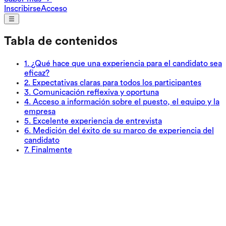
Inscribirse
Acceso
Tabla de contenidos
1
.
¿Qué hace que una experiencia para el candidato sea
eficaz?
2
.
Expectativas claras para todos los participantes
3
.
Comunicación reflexiva y oportuna
4
.
Acceso a información sobre el puesto, el equipo y la
empresa
5
.
Excelente experiencia de entrevista
6
.
Medición del éxito de su marco de experiencia del
candidato
7
.
Finalmente