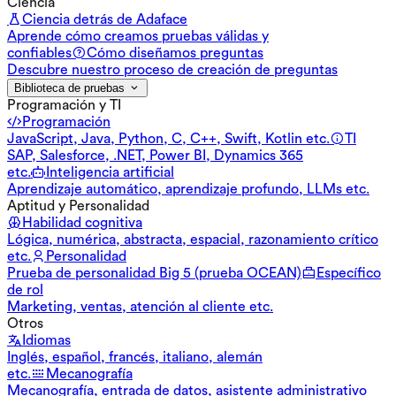
Ciencia
Ciencia detrás de Adaface
Aprende cómo creamos pruebas válidas y
confiables
Cómo diseñamos preguntas
Descubre nuestro proceso de creación de preguntas
Biblioteca de pruebas
Programación y TI
Programación
JavaScript, Java, Python, C, C++, Swift, Kotlin etc.
TI
SAP, Salesforce, .NET, Power BI, Dynamics 365
etc.
Inteligencia artificial
Aprendizaje automático, aprendizaje profundo, LLMs etc.
Aptitud y Personalidad
Habilidad cognitiva
Lógica, numérica, abstracta, espacial, razonamiento crítico
etc.
Personalidad
Prueba de personalidad Big 5 (prueba OCEAN)
Específico
de rol
Marketing, ventas, atención al cliente etc.
Otros
Idiomas
Inglés, español, francés, italiano, alemán
etc.
Mecanografía
Mecanografía, entrada de datos, asistente administrativo