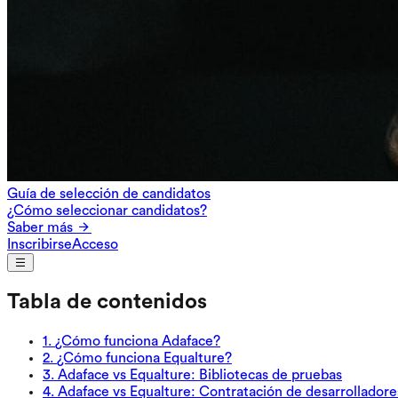
Guía de selección de candidatos
¿Cómo seleccionar candidatos?
Saber más
Inscribirse
Acceso
Tabla de contenidos
1
.
¿Cómo funciona Adaface?
2
.
¿Cómo funciona Equalture?
3
.
Adaface vs Equalture: Bibliotecas de pruebas
4
.
Adaface vs Equalture: Contratación de desarrolladore