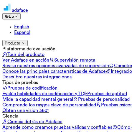
adaface
ES
English
Español
Producto
Plataforma de evaluación
Tour del producto
Ver Adaface en acción
Supervisión remota
Revisa nuestras opciones avanzadas de supervisión
Caracter
Conoce las principales características de Adaface
Integraci
Descubre nuestras integraciones
Tipos de pruebas
Pruebas de codificación
Evalúa habilidades de codificación y TI
Pruebas de aptitud
Mide la capacidad mental general
Pruebas de personalidad
Comprende los rasgos clave de personalidad
Pruebas psico
Obtén una visión 360°
Ciencia
Ciencia detrás de Adaface
Aprende cómo creamos pruebas válidas y confiables
Cómo d