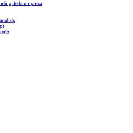
anding de la empresa
nálisis
ups
ación