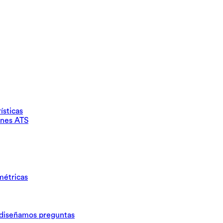
ísticas
ones ATS
métricas
iseñamos preguntas