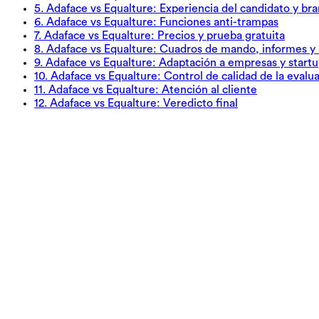
5
.
Adaface vs Equalture: Experiencia del candidato y br
6
.
Adaface vs Equalture: Funciones anti-trampas
7
.
Adaface vs Equalture: Precios y prueba gratuita
8
.
Adaface vs Equalture: Cuadros de mando, informes y a
9
.
Adaface vs Equalture: Adaptación a empresas y start
10
.
Adaface vs Equalture: Control de calidad de la evalu
11
.
Adaface vs Equalture: Atención al cliente
12
.
Adaface vs Equalture: Veredicto final