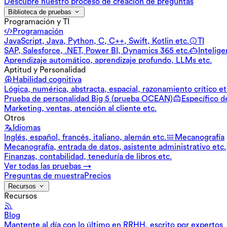
Descubre nuestro proceso de creación de preguntas
Biblioteca de pruebas
Programación y TI
Programación
JavaScript, Java, Python, C, C++, Swift, Kotlin etc.
TI
SAP, Salesforce, .NET, Power BI, Dynamics 365 etc.
Inteligen
Aprendizaje automático, aprendizaje profundo, LLMs etc.
Aptitud y Personalidad
Habilidad cognitiva
Lógica, numérica, abstracta, espacial, razonamiento crítico et
Prueba de personalidad Big 5 (prueba OCEAN)
Específico d
Marketing, ventas, atención al cliente etc.
Otros
Idiomas
Inglés, español, francés, italiano, alemán etc.
Mecanografía
Mecanografía, entrada de datos, asistente administrativo etc.
Finanzas, contabilidad, teneduría de libros etc.
Ver todas las pruebas →
Preguntas de muestra
Precios
Recursos
Recursos
Blog
Mantente al día con lo último en RRHH, escrito por expertos