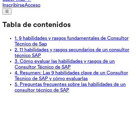
Inscribirse
Acceso
Tabla de contenidos
1
.
9 habilidades y rasgos fundamentales de Consultor
Técnico de Sap
2
.
11 habilidades y rasgos secundarios de un consultor
técnico SAP
3
.
Cómo evaluar las habilidades y rasgos de un
Consultor Técnico de SAP
4
.
Resumen: Las 9 habilidades clave de un Consultor
Técnico de SAP y cómo evaluarlas
5
.
Preguntas frecuentes sobre las habilidades de un
consultor técnico de SAP