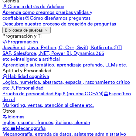
Ciencia
Ciencia detrás de Adaface
Aprende cómo creamos pruebas válidas y
confiables
Cómo diseñamos preguntas
Descubre nuestro proceso de creación de preguntas
Biblioteca de pruebas
Programación y TI
Programación
JavaScript, Java, Python, C, C++, Swift, Kotlin etc.
TI
SAP, Salesforce, .NET, Power BI, Dynamics 365
etc.
Inteligencia artificial
Aprendizaje automático, aprendizaje profundo, LLMs etc.
Aptitud y Personalidad
Habilidad cognitiva
Lógica, numérica, abstracta, espacial, razonamiento crítico
etc.
Personalidad
Prueba de personalidad Big 5 (prueba OCEAN)
Específico
de rol
Marketing, ventas, atención al cliente etc.
Otros
Idiomas
Inglés, español, francés, italiano, alemán
etc.
Mecanografía
Mecanografía, entrada de datos, asistente administrativo