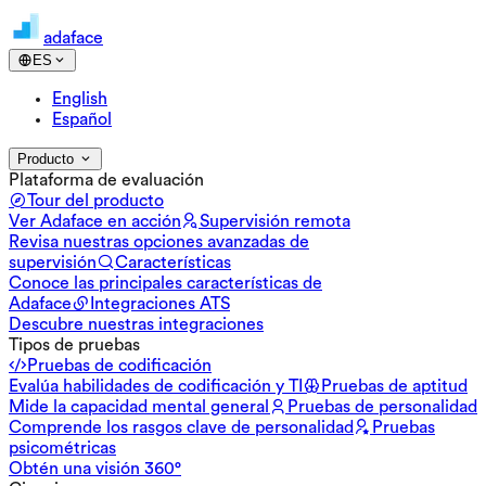
adaface
ES
English
Español
Producto
Plataforma de evaluación
Tour del producto
Ver Adaface en acción
Supervisión remota
Revisa nuestras opciones avanzadas de
supervisión
Características
Conoce las principales características de
Adaface
Integraciones ATS
Descubre nuestras integraciones
Tipos de pruebas
Pruebas de codificación
Evalúa habilidades de codificación y TI
Pruebas de aptitud
Mide la capacidad mental general
Pruebas de personalidad
Comprende los rasgos clave de personalidad
Pruebas
psicométricas
Obtén una visión 360°