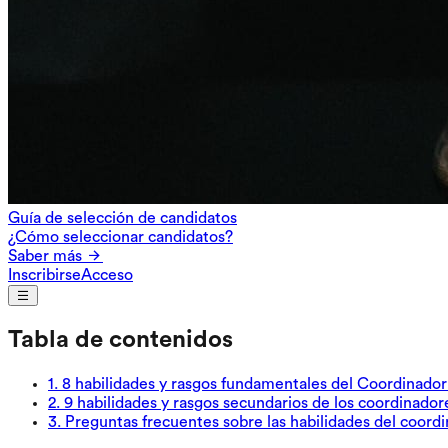
Guía de selección de candidatos
¿Cómo seleccionar candidatos?
Saber más
Inscribirse
Acceso
Tabla de contenidos
1
.
8 habilidades y rasgos fundamentales del Coordinado
2
.
9 habilidades y rasgos secundarios de los coordinador
3
.
Preguntas frecuentes sobre las habilidades del coord