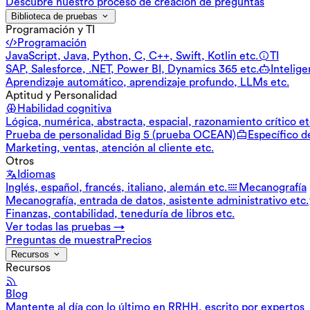
Descubre nuestro proceso de creación de preguntas
Biblioteca de pruebas
Programación y TI
Programación
JavaScript, Java, Python, C, C++, Swift, Kotlin etc.
TI
SAP, Salesforce, .NET, Power BI, Dynamics 365 etc.
Inteligen
Aprendizaje automático, aprendizaje profundo, LLMs etc.
Aptitud y Personalidad
Habilidad cognitiva
Lógica, numérica, abstracta, espacial, razonamiento crítico et
Prueba de personalidad Big 5 (prueba OCEAN)
Específico d
Marketing, ventas, atención al cliente etc.
Otros
Idiomas
Inglés, español, francés, italiano, alemán etc.
Mecanografía
Mecanografía, entrada de datos, asistente administrativo etc.
Finanzas, contabilidad, teneduría de libros etc.
Ver todas las pruebas →
Preguntas de muestra
Precios
Recursos
Recursos
Blog
Mantente al día con lo último en RRHH, escrito por expertos