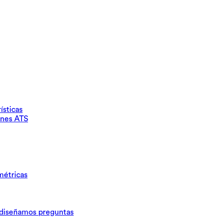
ísticas
ones ATS
métricas
iseñamos preguntas