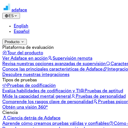
adaface
ES
English
Español
Producto
Plataforma de evaluación
Tour del producto
Ver Adaface en acción
Supervisión remota
Revisa nuestras opciones avanzadas de supervisión
Caracter
Conoce las principales características de Adaface
Integraci
Descubre nuestras integraciones
Tipos de pruebas
Pruebas de codificación
Evalúa habilidades de codificación y TI
Pruebas de aptitud
Mide la capacidad mental general
Pruebas de personalidad
Comprende los rasgos clave de personalidad
Pruebas psico
Obtén una visión 360°
Ciencia
Ciencia detrás de Adaface
Aprende cómo creamos pruebas válidas y confiables
Cómo d