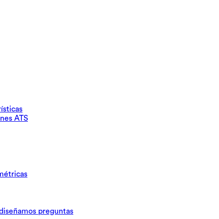
ísticas
ones ATS
métricas
iseñamos preguntas