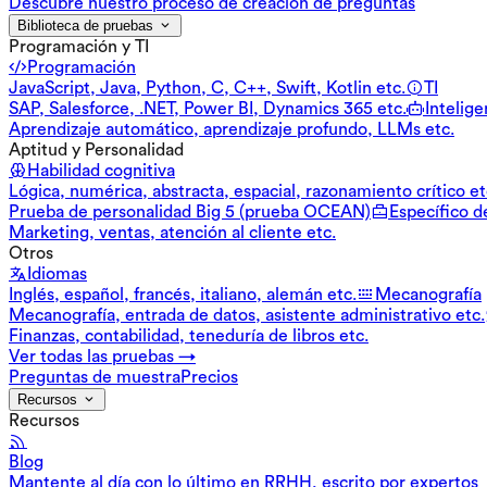
Descubre nuestro proceso de creación de preguntas
Biblioteca de pruebas
Programación y TI
Programación
JavaScript, Java, Python, C, C++, Swift, Kotlin etc.
TI
SAP, Salesforce, .NET, Power BI, Dynamics 365 etc.
Inteligen
Aprendizaje automático, aprendizaje profundo, LLMs etc.
Aptitud y Personalidad
Habilidad cognitiva
Lógica, numérica, abstracta, espacial, razonamiento crítico et
Prueba de personalidad Big 5 (prueba OCEAN)
Específico d
Marketing, ventas, atención al cliente etc.
Otros
Idiomas
Inglés, español, francés, italiano, alemán etc.
Mecanografía
Mecanografía, entrada de datos, asistente administrativo etc.
Finanzas, contabilidad, teneduría de libros etc.
Ver todas las pruebas →
Preguntas de muestra
Precios
Recursos
Recursos
Blog
Mantente al día con lo último en RRHH, escrito por expertos