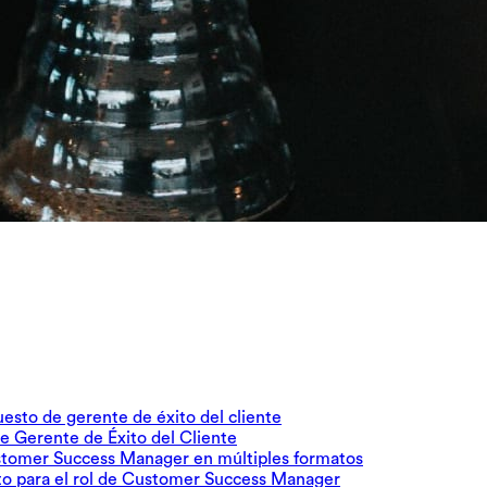
puesto de gerente de éxito del cliente
e Gerente de Éxito del Cliente
Customer Success Manager en múltiples formatos
sto para el rol de Customer Success Manager