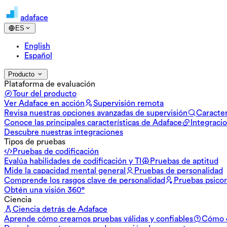
adaface
ES
English
Español
Producto
Plataforma de evaluación
Tour del producto
Ver Adaface en acción
Supervisión remota
Revisa nuestras opciones avanzadas de supervisión
Caracter
Conoce las principales características de Adaface
Integraci
Descubre nuestras integraciones
Tipos de pruebas
Pruebas de codificación
Evalúa habilidades de codificación y TI
Pruebas de aptitud
Mide la capacidad mental general
Pruebas de personalidad
Comprende los rasgos clave de personalidad
Pruebas psico
Obtén una visión 360°
Ciencia
Ciencia detrás de Adaface
Aprende cómo creamos pruebas válidas y confiables
Cómo d