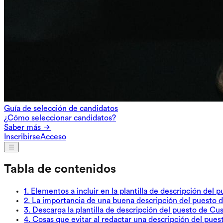
Guía de selección de candidatos
¿Cómo seleccionar candidatos?
Saber más
Inscribirse
Acceso
Tabla de contenidos
1
.
Elementos a incluir en la plantilla de descripción del 
2
.
La importancia de una buena descripción del puesto d
3
.
Descarga la plantilla de descripción del puesto de 
4
.
Cosas que evitar al redactar una descripción del pue