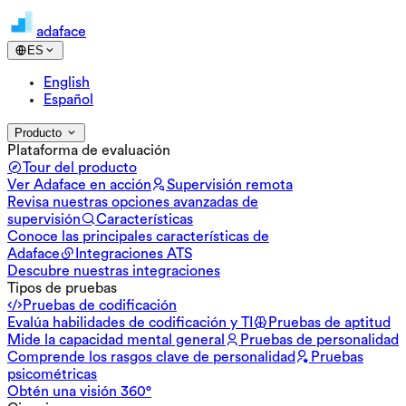
adaface
ES
English
Español
Producto
Plataforma de evaluación
Tour del producto
Ver Adaface en acción
Supervisión remota
Revisa nuestras opciones avanzadas de
supervisión
Características
Conoce las principales características de
Adaface
Integraciones ATS
Descubre nuestras integraciones
Tipos de pruebas
Pruebas de codificación
Evalúa habilidades de codificación y TI
Pruebas de aptitud
Mide la capacidad mental general
Pruebas de personalidad
Comprende los rasgos clave de personalidad
Pruebas
psicométricas
Obtén una visión 360°