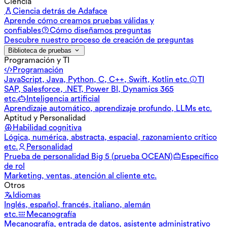
Ciencia
Ciencia detrás de Adaface
Aprende cómo creamos pruebas válidas y
confiables
Cómo diseñamos preguntas
Descubre nuestro proceso de creación de preguntas
Biblioteca de pruebas
Programación y TI
Programación
JavaScript, Java, Python, C, C++, Swift, Kotlin etc.
TI
SAP, Salesforce, .NET, Power BI, Dynamics 365
etc.
Inteligencia artificial
Aprendizaje automático, aprendizaje profundo, LLMs etc.
Aptitud y Personalidad
Habilidad cognitiva
Lógica, numérica, abstracta, espacial, razonamiento crítico
etc.
Personalidad
Prueba de personalidad Big 5 (prueba OCEAN)
Específico
de rol
Marketing, ventas, atención al cliente etc.
Otros
Idiomas
Inglés, español, francés, italiano, alemán
etc.
Mecanografía
Mecanografía, entrada de datos, asistente administrativo