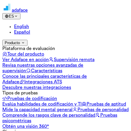
adaface
ES
English
Español
Producto
Plataforma de evaluación
Tour del producto
Ver Adaface en acción
Supervisión remota
Revisa nuestras opciones avanzadas de
supervisión
Características
Conoce las principales características de
Adaface
Integraciones ATS
Descubre nuestras integraciones
Tipos de pruebas
Pruebas de codificación
Evalúa habilidades de codificación y TI
Pruebas de aptitud
Mide la capacidad mental general
Pruebas de personalidad
Comprende los rasgos clave de personalidad
Pruebas
psicométricas
Obtén una visión 360°