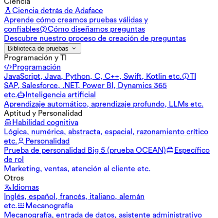
Ciencia
Ciencia detrás de Adaface
Aprende cómo creamos pruebas válidas y
confiables
Cómo diseñamos preguntas
Descubre nuestro proceso de creación de preguntas
Biblioteca de pruebas
Programación y TI
Programación
JavaScript, Java, Python, C, C++, Swift, Kotlin etc.
TI
SAP, Salesforce, .NET, Power BI, Dynamics 365
etc.
Inteligencia artificial
Aprendizaje automático, aprendizaje profundo, LLMs etc.
Aptitud y Personalidad
Habilidad cognitiva
Lógica, numérica, abstracta, espacial, razonamiento crítico
etc.
Personalidad
Prueba de personalidad Big 5 (prueba OCEAN)
Específico
de rol
Marketing, ventas, atención al cliente etc.
Otros
Idiomas
Inglés, español, francés, italiano, alemán
etc.
Mecanografía
Mecanografía, entrada de datos, asistente administrativo