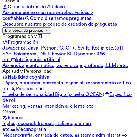
Ciencia
Ciencia detrás de Adaface
Aprende cómo creamos pruebas válidas y
confiables
Cómo diseñamos preguntas
Descubre nuestro proceso de creación de preguntas
Biblioteca de pruebas
Programación y TI
Programación
JavaScript, Java, Python, C, C++, Swift, Kotlin etc.
TI
SAP, Salesforce, .NET, Power BI, Dynamics 365
etc.
Inteligencia artificial
Aprendizaje automático, aprendizaje profundo, LLMs etc.
Aptitud y Personalidad
Habilidad cognitiva
Lógica, numérica, abstracta, espacial, razonamiento crítico
etc.
Personalidad
Prueba de personalidad Big 5 (prueba OCEAN)
Específico
de rol
Marketing, ventas, atención al cliente etc.
Otros
Idiomas
Inglés, español, francés, italiano, alemán
etc.
Mecanografía
Mecanografía, entrada de datos, asistente administrativo