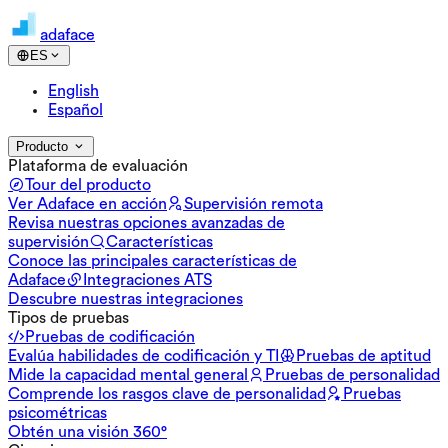
adaface
ES
English
Español
Producto
Plataforma de evaluación
Tour del producto
Ver Adaface en acción
Supervisión remota
Revisa nuestras opciones avanzadas de
supervisión
Características
Conoce las principales características de
Adaface
Integraciones ATS
Descubre nuestras integraciones
Tipos de pruebas
Pruebas de codificación
Evalúa habilidades de codificación y TI
Pruebas de aptitud
Mide la capacidad mental general
Pruebas de personalidad
Comprende los rasgos clave de personalidad
Pruebas
psicométricas
Obtén una visión 360°