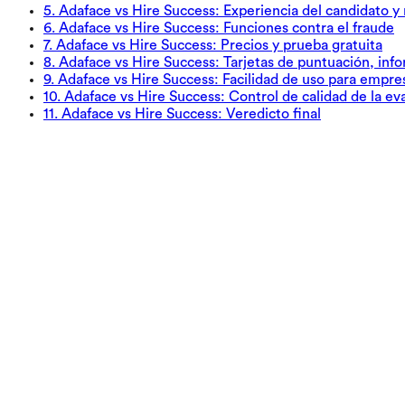
5
.
Adaface vs Hire Success: Experiencia del candidato y
6
.
Adaface vs Hire Success: Funciones contra el fraude
7
.
Adaface vs Hire Success: Precios y prueba gratuita
8
.
Adaface vs Hire Success: Tarjetas de puntuación, info
9
.
Adaface vs Hire Success: Facilidad de uso para empres
10
.
Adaface vs Hire Success: Control de calidad de la ev
11
.
Adaface vs Hire Success: Veredicto final