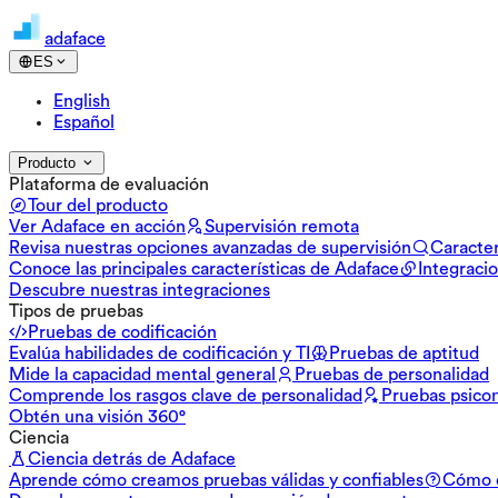
adaface
ES
English
Español
Producto
Plataforma de evaluación
Tour del producto
Ver Adaface en acción
Supervisión remota
Revisa nuestras opciones avanzadas de supervisión
Caracter
Conoce las principales características de Adaface
Integraci
Descubre nuestras integraciones
Tipos de pruebas
Pruebas de codificación
Evalúa habilidades de codificación y TI
Pruebas de aptitud
Mide la capacidad mental general
Pruebas de personalidad
Comprende los rasgos clave de personalidad
Pruebas psico
Obtén una visión 360°
Ciencia
Ciencia detrás de Adaface
Aprende cómo creamos pruebas válidas y confiables
Cómo d