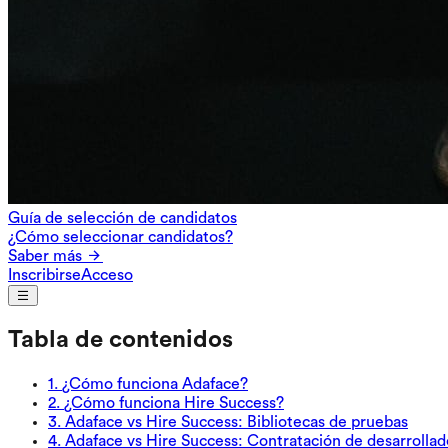
Guía de selección de candidatos
¿Cómo seleccionar candidatos?
Saber más
Inscribirse
Acceso
Tabla de contenidos
1
.
¿Cómo funciona Adaface?
2
.
¿Cómo funciona Hire Success?
3
.
Adaface vs Hire Success: Bibliotecas de pruebas
4
.
Adaface vs Hire Success: Contratación de desarrollad