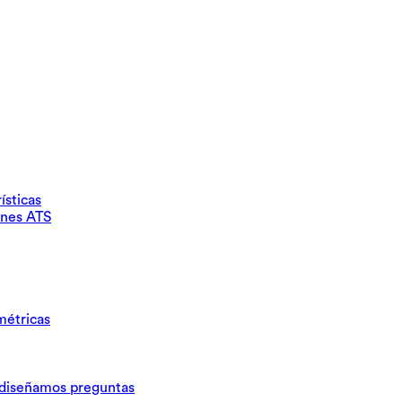
ísticas
ones ATS
métricas
iseñamos preguntas