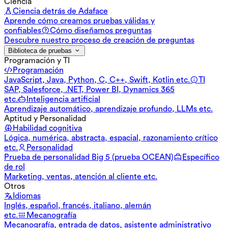
Ciencia
Ciencia detrás de Adaface
Aprende cómo creamos pruebas válidas y
confiables
Cómo diseñamos preguntas
Descubre nuestro proceso de creación de preguntas
Biblioteca de pruebas
Programación y TI
Programación
JavaScript, Java, Python, C, C++, Swift, Kotlin etc.
TI
SAP, Salesforce, .NET, Power BI, Dynamics 365
etc.
Inteligencia artificial
Aprendizaje automático, aprendizaje profundo, LLMs etc.
Aptitud y Personalidad
Habilidad cognitiva
Lógica, numérica, abstracta, espacial, razonamiento crítico
etc.
Personalidad
Prueba de personalidad Big 5 (prueba OCEAN)
Específico
de rol
Marketing, ventas, atención al cliente etc.
Otros
Idiomas
Inglés, español, francés, italiano, alemán
etc.
Mecanografía
Mecanografía, entrada de datos, asistente administrativo