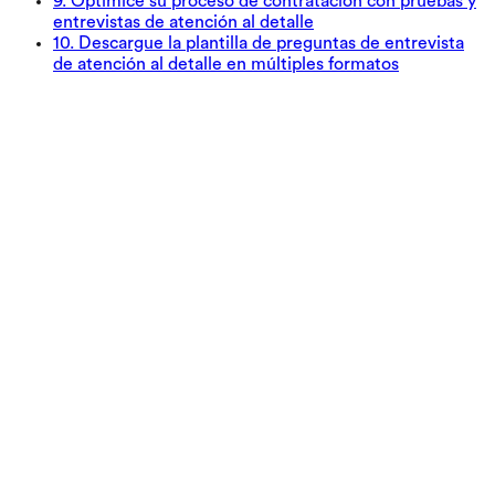
9
.
Optimice su proceso de contratación con pruebas y
entrevistas de atención al detalle
10
.
Descargue la plantilla de preguntas de entrevista
de atención al detalle en múltiples formatos