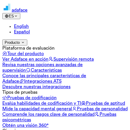
adaface
ES
English
Español
Producto
Plataforma de evaluación
Tour del producto
Ver Adaface en acción
Supervisión remota
Revisa nuestras opciones avanzadas de
supervisión
Características
Conoce las principales características de
Adaface
Integraciones ATS
Descubre nuestras integraciones
Tipos de pruebas
Pruebas de codificación
Evalúa habilidades de codificación y TI
Pruebas de aptitud
Mide la capacidad mental general
Pruebas de personalidad
Comprende los rasgos clave de personalidad
Pruebas
psicométricas
Obtén una visión 360°