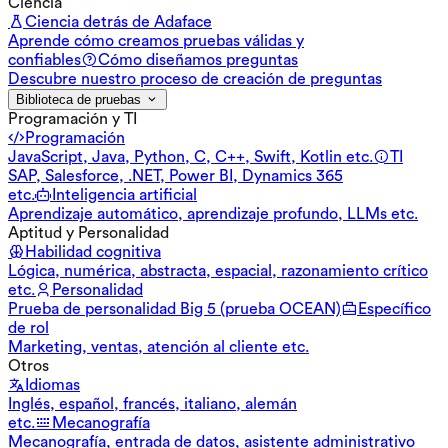
Ciencia
Ciencia detrás de Adaface
Aprende cómo creamos pruebas válidas y
confiables
Cómo diseñamos preguntas
Descubre nuestro proceso de creación de preguntas
Biblioteca de pruebas
Programación y TI
Programación
JavaScript, Java, Python, C, C++, Swift, Kotlin etc.
TI
SAP, Salesforce, .NET, Power BI, Dynamics 365
etc.
Inteligencia artificial
Aprendizaje automático, aprendizaje profundo, LLMs etc.
Aptitud y Personalidad
Habilidad cognitiva
Lógica, numérica, abstracta, espacial, razonamiento crítico
etc.
Personalidad
Prueba de personalidad Big 5 (prueba OCEAN)
Específico
de rol
Marketing, ventas, atención al cliente etc.
Otros
Idiomas
Inglés, español, francés, italiano, alemán
etc.
Mecanografía
Mecanografía, entrada de datos, asistente administrativo