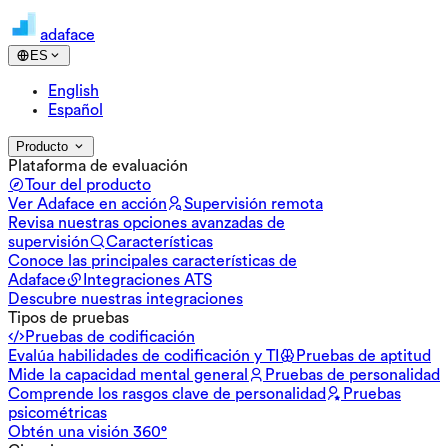
adaface
ES
English
Español
Producto
Plataforma de evaluación
Tour del producto
Ver Adaface en acción
Supervisión remota
Revisa nuestras opciones avanzadas de
supervisión
Características
Conoce las principales características de
Adaface
Integraciones ATS
Descubre nuestras integraciones
Tipos de pruebas
Pruebas de codificación
Evalúa habilidades de codificación y TI
Pruebas de aptitud
Mide la capacidad mental general
Pruebas de personalidad
Comprende los rasgos clave de personalidad
Pruebas
psicométricas
Obtén una visión 360°