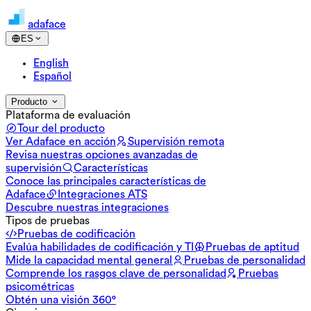
adaface
ES
English
Español
Producto
Plataforma de evaluación
Tour del producto
Ver Adaface en acción
Supervisión remota
Revisa nuestras opciones avanzadas de
supervisión
Características
Conoce las principales características de
Adaface
Integraciones ATS
Descubre nuestras integraciones
Tipos de pruebas
Pruebas de codificación
Evalúa habilidades de codificación y TI
Pruebas de aptitud
Mide la capacidad mental general
Pruebas de personalidad
Comprende los rasgos clave de personalidad
Pruebas
psicométricas
Obtén una visión 360°