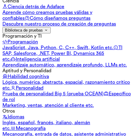
Ciencia
Ciencia detrás de Adaface
Aprende cómo creamos pruebas válidas y
confiables
Cómo diseñamos preguntas
Descubre nuestro proceso de creación de preguntas
Biblioteca de pruebas
Programación y TI
Programación
JavaScript, Java, Python, C, C++, Swift, Kotlin etc.
TI
SAP, Salesforce, .NET, Power BI, Dynamics 365
etc.
Inteligencia artificial
Aprendizaje automático, aprendizaje profundo, LLMs etc.
Aptitud y Personalidad
Habilidad cognitiva
Lógica, numérica, abstracta, espacial, razonamiento crítico
etc.
Personalidad
Prueba de personalidad Big 5 (prueba OCEAN)
Específico
de rol
Marketing, ventas, atención al cliente etc.
Otros
Idiomas
Inglés, español, francés, italiano, alemán
etc.
Mecanografía
Mecanografía, entrada de datos, asistente administrativo