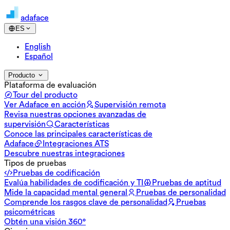
adaface
ES
English
Español
Producto
Plataforma de evaluación
Tour del producto
Ver Adaface en acción
Supervisión remota
Revisa nuestras opciones avanzadas de
supervisión
Características
Conoce las principales características de
Adaface
Integraciones ATS
Descubre nuestras integraciones
Tipos de pruebas
Pruebas de codificación
Evalúa habilidades de codificación y TI
Pruebas de aptitud
Mide la capacidad mental general
Pruebas de personalidad
Comprende los rasgos clave de personalidad
Pruebas
psicométricas
Obtén una visión 360°