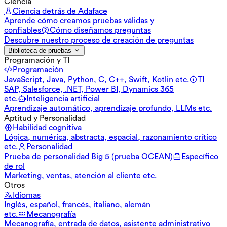
Ciencia
Ciencia detrás de Adaface
Aprende cómo creamos pruebas válidas y
confiables
Cómo diseñamos preguntas
Descubre nuestro proceso de creación de preguntas
Biblioteca de pruebas
Programación y TI
Programación
JavaScript, Java, Python, C, C++, Swift, Kotlin etc.
TI
SAP, Salesforce, .NET, Power BI, Dynamics 365
etc.
Inteligencia artificial
Aprendizaje automático, aprendizaje profundo, LLMs etc.
Aptitud y Personalidad
Habilidad cognitiva
Lógica, numérica, abstracta, espacial, razonamiento crítico
etc.
Personalidad
Prueba de personalidad Big 5 (prueba OCEAN)
Específico
de rol
Marketing, ventas, atención al cliente etc.
Otros
Idiomas
Inglés, español, francés, italiano, alemán
etc.
Mecanografía
Mecanografía, entrada de datos, asistente administrativo