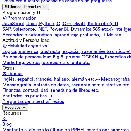
Descubre nuestro proceso de creación de preguntas
Biblioteca de pruebas
Programación y TI
Programación
JavaScript, Java, Python, C, C++, Swift, Kotlin etc.
TI
SAP, Salesforce, .NET, Power BI, Dynamics 365 etc.
Inteligen
Aprendizaje automático, aprendizaje profundo, LLMs etc.
Aptitud y Personalidad
Habilidad cognitiva
Lógica, numérica, abstracta, espacial, razonamiento crítico et
Prueba de personalidad Big 5 (prueba OCEAN)
Específico d
Marketing, ventas, atención al cliente etc.
Otros
Idiomas
Inglés, español, francés, italiano, alemán etc.
Mecanografía
Mecanografía, entrada de datos, asistente administrativo etc.
Finanzas, contabilidad, teneduría de libros etc.
Ver todas las pruebas →
Preguntas de muestra
Precios
Recursos
Recursos
Blog
Mantente al día con lo último en RRHH, escrito por expertos