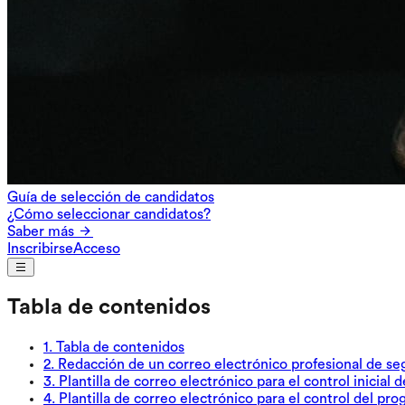
Guía de selección de candidatos
¿Cómo seleccionar candidatos?
Saber más
Inscribirse
Acceso
Tabla de contenidos
1
.
Tabla de contenidos
2
.
Redacción de un correo electrónico profesional de s
3
.
Plantilla de correo electrónico para el control inicial
4
.
Plantilla de correo electrónico para el control del pr