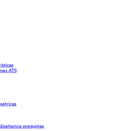
ísticas
ones ATS
métricas
iseñamos preguntas