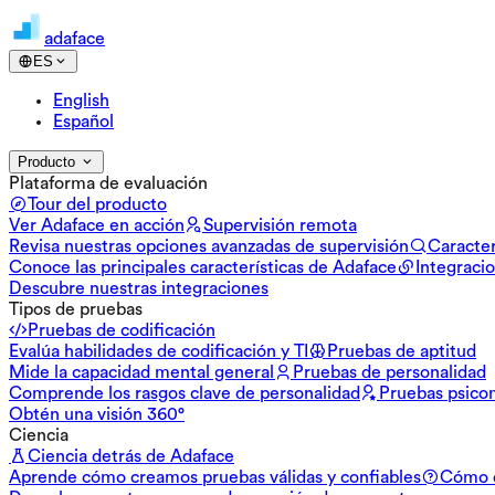
adaface
ES
English
Español
Producto
Plataforma de evaluación
Tour del producto
Ver Adaface en acción
Supervisión remota
Revisa nuestras opciones avanzadas de supervisión
Caracter
Conoce las principales características de Adaface
Integraci
Descubre nuestras integraciones
Tipos de pruebas
Pruebas de codificación
Evalúa habilidades de codificación y TI
Pruebas de aptitud
Mide la capacidad mental general
Pruebas de personalidad
Comprende los rasgos clave de personalidad
Pruebas psico
Obtén una visión 360°
Ciencia
Ciencia detrás de Adaface
Aprende cómo creamos pruebas válidas y confiables
Cómo d