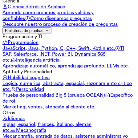
Ciencia
Ciencia detrás de Adaface
Aprende cómo creamos pruebas válidas y
confiables
Cómo diseñamos preguntas
Descubre nuestro proceso de creación de preguntas
Biblioteca de pruebas
Programación y TI
Programación
JavaScript, Java, Python, C, C++, Swift, Kotlin etc.
TI
SAP, Salesforce, .NET, Power BI, Dynamics 365
etc.
Inteligencia artificial
Aprendizaje automático, aprendizaje profundo, LLMs etc.
Aptitud y Personalidad
Habilidad cognitiva
Lógica, numérica, abstracta, espacial, razonamiento crítico
etc.
Personalidad
Prueba de personalidad Big 5 (prueba OCEAN)
Específico
de rol
Marketing, ventas, atención al cliente etc.
Otros
Idiomas
Inglés, español, francés, italiano, alemán
etc.
Mecanografía
Mecanografía, entrada de datos, asistente administrativo