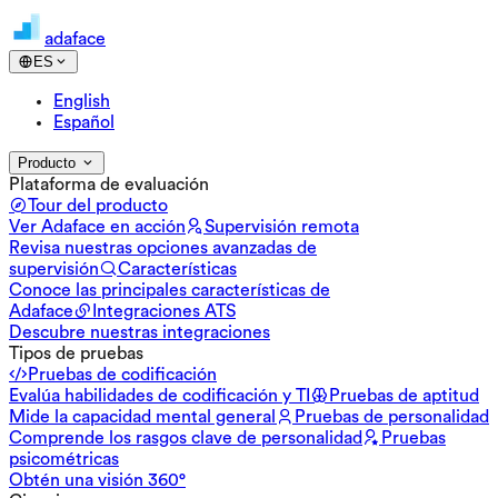
adaface
ES
English
Español
Producto
Plataforma de evaluación
Tour del producto
Ver Adaface en acción
Supervisión remota
Revisa nuestras opciones avanzadas de
supervisión
Características
Conoce las principales características de
Adaface
Integraciones ATS
Descubre nuestras integraciones
Tipos de pruebas
Pruebas de codificación
Evalúa habilidades de codificación y TI
Pruebas de aptitud
Mide la capacidad mental general
Pruebas de personalidad
Comprende los rasgos clave de personalidad
Pruebas
psicométricas
Obtén una visión 360°