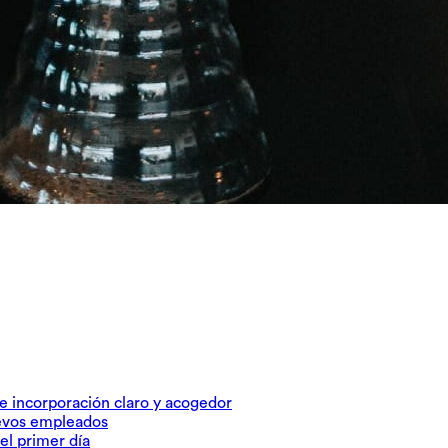
e incorporación claro y acogedor
uevos empleados
el primer día