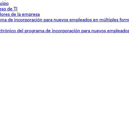
quipo
eso de TI
valores de la empresa
grama de incorporación para nuevos empleados en múltiples for
lectrónico del programa de incorporación para nuevos empleado