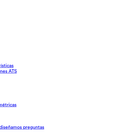
ísticas
ones ATS
métricas
iseñamos preguntas