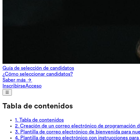
Guía de selección de candidatos
¿Cómo seleccionar candidatos?
Saber más
Inscribirse
Acceso
Tabla de contenidos
1
.
Tabla de contenidos
2
.
Creación de un correo electrónico de programación d
3
.
Plantilla de correo electrónico de bienvenida para n
4
.
Plantilla de correo electrónico con instrucciones para 