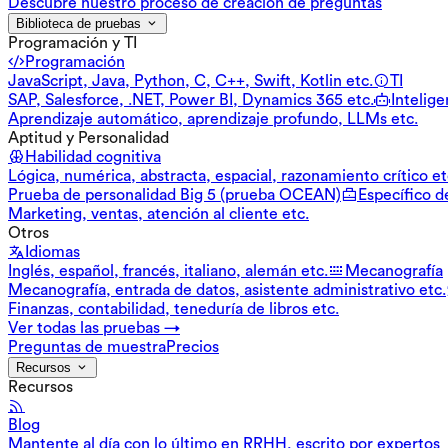
Descubre nuestro proceso de creación de preguntas
Biblioteca de pruebas
Programación y TI
Programación
JavaScript, Java, Python, C, C++, Swift, Kotlin etc.
TI
SAP, Salesforce, .NET, Power BI, Dynamics 365 etc.
Inteligen
Aprendizaje automático, aprendizaje profundo, LLMs etc.
Aptitud y Personalidad
Habilidad cognitiva
Lógica, numérica, abstracta, espacial, razonamiento crítico et
Prueba de personalidad Big 5 (prueba OCEAN)
Específico d
Marketing, ventas, atención al cliente etc.
Otros
Idiomas
Inglés, español, francés, italiano, alemán etc.
Mecanografía
Mecanografía, entrada de datos, asistente administrativo etc.
Finanzas, contabilidad, teneduría de libros etc.
Ver todas las pruebas →
Preguntas de muestra
Precios
Recursos
Recursos
Blog
Mantente al día con lo último en RRHH, escrito por expertos