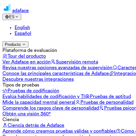
adaface
ES
English
Español
Producto
Plataforma de evaluación
Tour del producto
Ver Adaface en acción
Supervisión remota
Revisa nuestras opciones avanzadas de supervisión
Caracter
Conoce las principales características de Adaface
Integraci
Descubre nuestras integraciones
Tipos de pruebas
Pruebas de codificación
Evalúa habilidades de codificación y TI
Pruebas de aptitud
Mide la capacidad mental general
Pruebas de personalidad
Comprende los rasgos clave de personalidad
Pruebas psico
Obtén una visión 360°
Ciencia
Ciencia detrás de Adaface
Aprende cómo creamos pruebas válidas y confiables
Cómo d