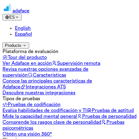
adaface
ES
English
Español
Producto
Plataforma de evaluación
Tour del producto
Ver Adaface en acción
Supervisión remota
Revisa nuestras opciones avanzadas de
supervisión
Características
Conoce las principales características de
Adaface
Integraciones ATS
Descubre nuestras integraciones
Tipos de pruebas
Pruebas de codificación
Evalúa habilidades de codificación y TI
Pruebas de aptitud
Mide la capacidad mental general
Pruebas de personalidad
Comprende los rasgos clave de personalidad
Pruebas
psicométricas
Obtén una visión 360°