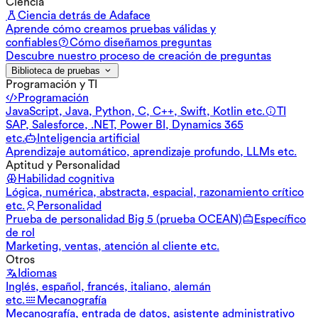
Ciencia
Ciencia detrás de Adaface
Aprende cómo creamos pruebas válidas y
confiables
Cómo diseñamos preguntas
Descubre nuestro proceso de creación de preguntas
Biblioteca de pruebas
Programación y TI
Programación
JavaScript, Java, Python, C, C++, Swift, Kotlin etc.
TI
SAP, Salesforce, .NET, Power BI, Dynamics 365
etc.
Inteligencia artificial
Aprendizaje automático, aprendizaje profundo, LLMs etc.
Aptitud y Personalidad
Habilidad cognitiva
Lógica, numérica, abstracta, espacial, razonamiento crítico
etc.
Personalidad
Prueba de personalidad Big 5 (prueba OCEAN)
Específico
de rol
Marketing, ventas, atención al cliente etc.
Otros
Idiomas
Inglés, español, francés, italiano, alemán
etc.
Mecanografía
Mecanografía, entrada de datos, asistente administrativo