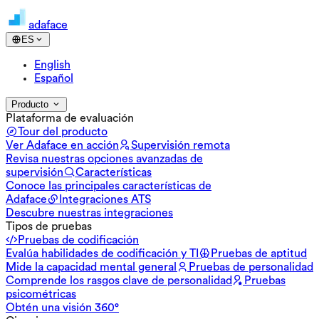
adaface
ES
English
Español
Producto
Plataforma de evaluación
Tour del producto
Ver Adaface en acción
Supervisión remota
Revisa nuestras opciones avanzadas de
supervisión
Características
Conoce las principales características de
Adaface
Integraciones ATS
Descubre nuestras integraciones
Tipos de pruebas
Pruebas de codificación
Evalúa habilidades de codificación y TI
Pruebas de aptitud
Mide la capacidad mental general
Pruebas de personalidad
Comprende los rasgos clave de personalidad
Pruebas
psicométricas
Obtén una visión 360°