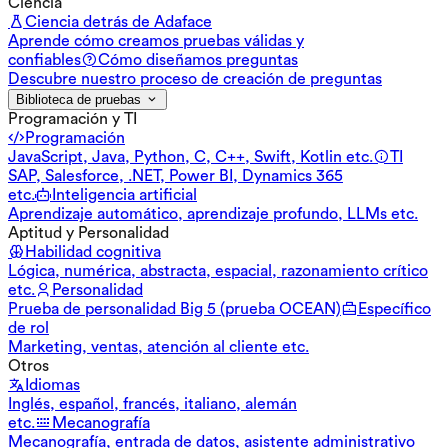
Ciencia
Ciencia detrás de Adaface
Aprende cómo creamos pruebas válidas y
confiables
Cómo diseñamos preguntas
Descubre nuestro proceso de creación de preguntas
Biblioteca de pruebas
Programación y TI
Programación
JavaScript, Java, Python, C, C++, Swift, Kotlin etc.
TI
SAP, Salesforce, .NET, Power BI, Dynamics 365
etc.
Inteligencia artificial
Aprendizaje automático, aprendizaje profundo, LLMs etc.
Aptitud y Personalidad
Habilidad cognitiva
Lógica, numérica, abstracta, espacial, razonamiento crítico
etc.
Personalidad
Prueba de personalidad Big 5 (prueba OCEAN)
Específico
de rol
Marketing, ventas, atención al cliente etc.
Otros
Idiomas
Inglés, español, francés, italiano, alemán
etc.
Mecanografía
Mecanografía, entrada de datos, asistente administrativo