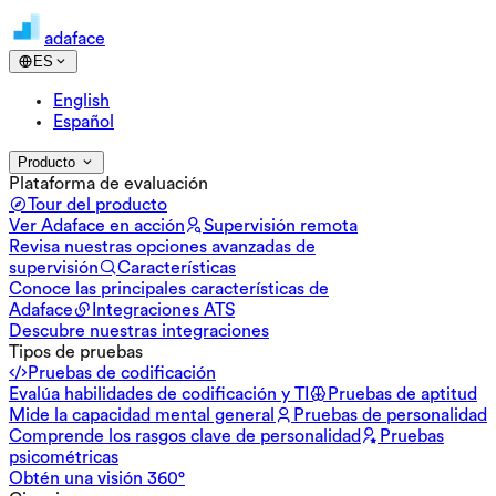
adaface
ES
English
Español
Producto
Plataforma de evaluación
Tour del producto
Ver Adaface en acción
Supervisión remota
Revisa nuestras opciones avanzadas de
supervisión
Características
Conoce las principales características de
Adaface
Integraciones ATS
Descubre nuestras integraciones
Tipos de pruebas
Pruebas de codificación
Evalúa habilidades de codificación y TI
Pruebas de aptitud
Mide la capacidad mental general
Pruebas de personalidad
Comprende los rasgos clave de personalidad
Pruebas
psicométricas
Obtén una visión 360°