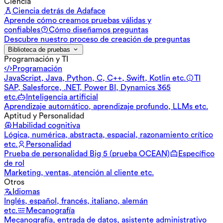
Ciencia
Ciencia detrás de Adaface
Aprende cómo creamos pruebas válidas y
confiables
Cómo diseñamos preguntas
Descubre nuestro proceso de creación de preguntas
Biblioteca de pruebas
Programación y TI
Programación
JavaScript, Java, Python, C, C++, Swift, Kotlin etc.
TI
SAP, Salesforce, .NET, Power BI, Dynamics 365
etc.
Inteligencia artificial
Aprendizaje automático, aprendizaje profundo, LLMs etc.
Aptitud y Personalidad
Habilidad cognitiva
Lógica, numérica, abstracta, espacial, razonamiento crítico
etc.
Personalidad
Prueba de personalidad Big 5 (prueba OCEAN)
Específico
de rol
Marketing, ventas, atención al cliente etc.
Otros
Idiomas
Inglés, español, francés, italiano, alemán
etc.
Mecanografía
Mecanografía, entrada de datos, asistente administrativo