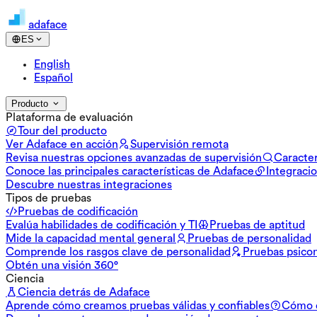
adaface
ES
English
Español
Producto
Plataforma de evaluación
Tour del producto
Ver Adaface en acción
Supervisión remota
Revisa nuestras opciones avanzadas de supervisión
Caracter
Conoce las principales características de Adaface
Integraci
Descubre nuestras integraciones
Tipos de pruebas
Pruebas de codificación
Evalúa habilidades de codificación y TI
Pruebas de aptitud
Mide la capacidad mental general
Pruebas de personalidad
Comprende los rasgos clave de personalidad
Pruebas psico
Obtén una visión 360°
Ciencia
Ciencia detrás de Adaface
Aprende cómo creamos pruebas válidas y confiables
Cómo d