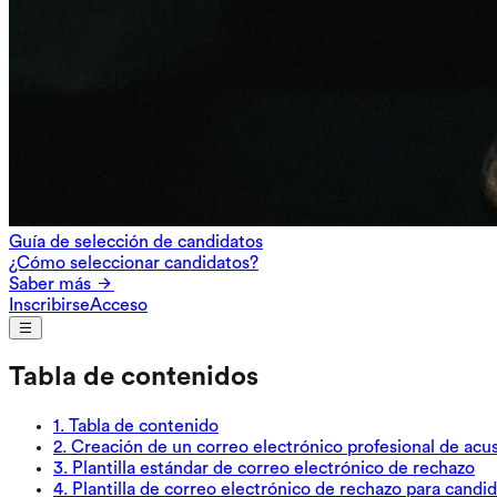
Guía de selección de candidatos
¿Cómo seleccionar candidatos?
Saber más
Inscribirse
Acceso
Tabla de contenidos
1
.
Tabla de contenido
2
.
Creación de un correo electrónico profesional de acu
3
.
Plantilla estándar de correo electrónico de rechazo
4
.
Plantilla de correo electrónico de rechazo para candi