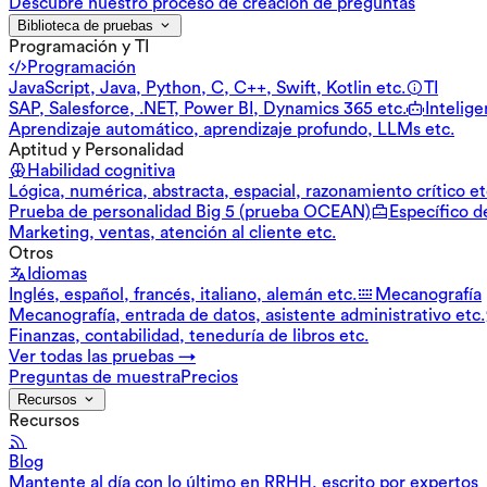
Descubre nuestro proceso de creación de preguntas
Biblioteca de pruebas
Programación y TI
Programación
JavaScript, Java, Python, C, C++, Swift, Kotlin etc.
TI
SAP, Salesforce, .NET, Power BI, Dynamics 365 etc.
Inteligen
Aprendizaje automático, aprendizaje profundo, LLMs etc.
Aptitud y Personalidad
Habilidad cognitiva
Lógica, numérica, abstracta, espacial, razonamiento crítico et
Prueba de personalidad Big 5 (prueba OCEAN)
Específico d
Marketing, ventas, atención al cliente etc.
Otros
Idiomas
Inglés, español, francés, italiano, alemán etc.
Mecanografía
Mecanografía, entrada de datos, asistente administrativo etc.
Finanzas, contabilidad, teneduría de libros etc.
Ver todas las pruebas →
Preguntas de muestra
Precios
Recursos
Recursos
Blog
Mantente al día con lo último en RRHH, escrito por expertos