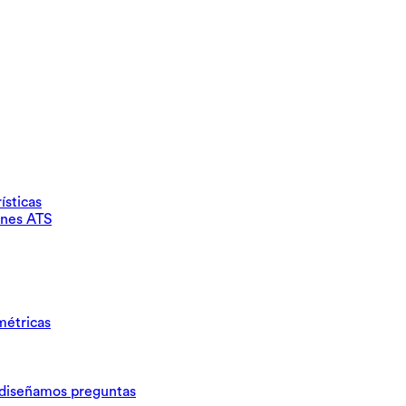
ísticas
ones ATS
métricas
iseñamos preguntas