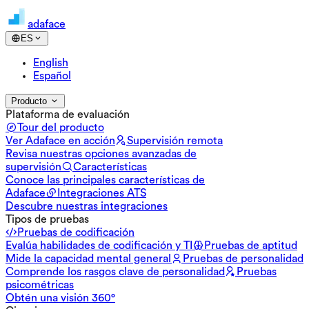
adaface
ES
English
Español
Producto
Plataforma de evaluación
Tour del producto
Ver Adaface en acción
Supervisión remota
Revisa nuestras opciones avanzadas de
supervisión
Características
Conoce las principales características de
Adaface
Integraciones ATS
Descubre nuestras integraciones
Tipos de pruebas
Pruebas de codificación
Evalúa habilidades de codificación y TI
Pruebas de aptitud
Mide la capacidad mental general
Pruebas de personalidad
Comprende los rasgos clave de personalidad
Pruebas
psicométricas
Obtén una visión 360°