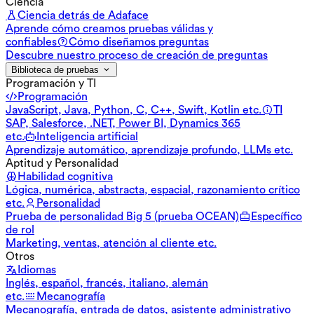
Ciencia
Ciencia detrás de Adaface
Aprende cómo creamos pruebas válidas y
confiables
Cómo diseñamos preguntas
Descubre nuestro proceso de creación de preguntas
Biblioteca de pruebas
Programación y TI
Programación
JavaScript, Java, Python, C, C++, Swift, Kotlin etc.
TI
SAP, Salesforce, .NET, Power BI, Dynamics 365
etc.
Inteligencia artificial
Aprendizaje automático, aprendizaje profundo, LLMs etc.
Aptitud y Personalidad
Habilidad cognitiva
Lógica, numérica, abstracta, espacial, razonamiento crítico
etc.
Personalidad
Prueba de personalidad Big 5 (prueba OCEAN)
Específico
de rol
Marketing, ventas, atención al cliente etc.
Otros
Idiomas
Inglés, español, francés, italiano, alemán
etc.
Mecanografía
Mecanografía, entrada de datos, asistente administrativo